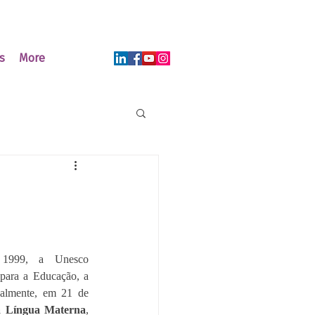
s
More
1999, a Unesco 
ara a Educação, a 
ualmente, em 21 de 
da Língua Materna
, 