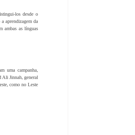
tingui-los desde o 
 a aprendizagem da 
em ambas as línguas 
Em 1952, um grupo de estudantes da Universidade de Dakha, em Bangladesh, organizaram uma campanha, 
li Jinnah, general 
este, como no Leste 