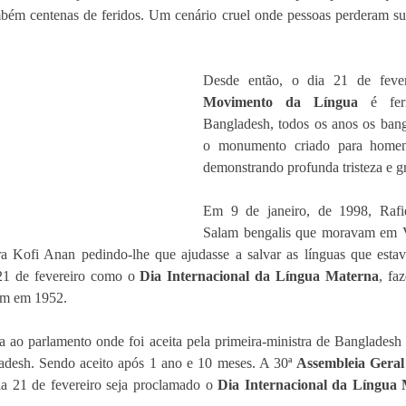
bém centenas de feridos. Um cenário cruel onde pessoas perderam sua
Desde então, o dia 21 de feve
Movimento da Língua 
é fer
Bangladesh, todos os anos os bang
o monumento criado para homena
demonstrando profunda tristeza e gr
Em 9 de janeiro, de 1998, Rafi
Salam bengalis que moravam em V
a Kofi Anan pedindo-lhe que ajudasse a salvar as línguas que esta
21 de fevereiro como o 
Dia Internacional da Língua Materna
, fa
am em 1952.
a ao parlamento onde foi aceita pela primeira-ministra de Bangladesh
desh. Sendo aceito após 1 ano e 10 meses. A 30ª 
Assembleia Geral
a 21 de fevereiro seja proclamado o 
Dia Internacional da Língua