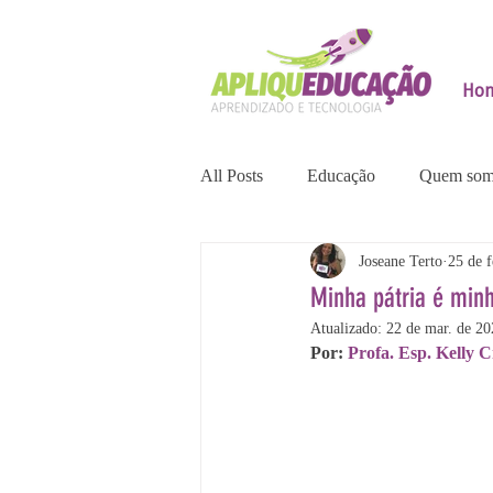
Ho
All Posts
Educação
Quem som
Joseane Terto
25 de f
Minha pátria é minh
Atualizado:
22 de mar. de 20
Por: 
Profa. Esp. Kelly C