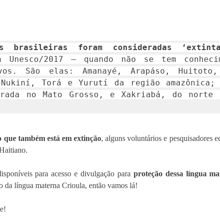
s brasileiras foram consideradas ‘extint
a Unesco/2017 – quando não se tem conhecim
vos. São elas: Amanayé, Arapáso, Huitoto, 
Nukiní, Torá e Yurutí da região amazônica; 
trada no Mato Grosso, e Xakriabá, do norte d
o que também está em extinção
, alguns voluntários e pesquisadores e
Haitiano. 
isponíveis 
para acesso e divulgação para 
proteção dessa língua ma
o da língua materna Crioula, então vamos lá! 
e!