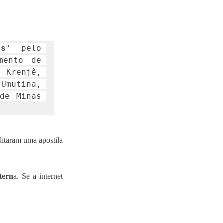
as’
 pelo 
ento de 
Krenjê, 
Umutina, 
e Minas 
ditaram uma apostila 
tern
a. Se a internet 