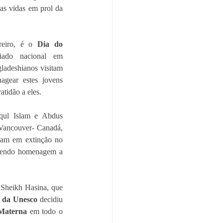
s vidas em prol da 
reiro, é o 
Dia do 
iado nacional em 
ladeshianos visitam 
gear estes jovens 
atidão a eles.
qul Islam e Abdus 
ancouver- Canadá, 
vam em extinção no 
zendo homenagem a 
 Sheikh Hasina, que 
 da Unesco
 decidiu 
 Materna
 em todo o 