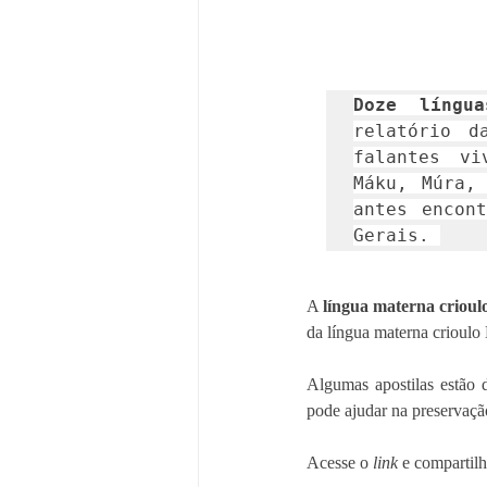
Doze língua
relatório d
falantes vi
Máku, Múra, 
antes encon
Gerais. 
A 
língua materna crioul
da língua materna crioulo 
Algumas apostilas estão d
pode ajudar na preservaçã
Acesse o 
link
 e compartilh