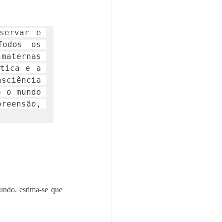
ervar e 
odos os 
aternas 
tica e a 
sciência 
 o mundo 
eensão, 
undo, estima-se que 