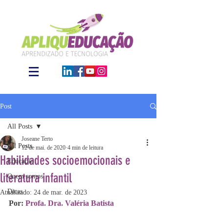
Post
All Posts
Joseane Terto
All Posts
12 de mai. de 2020
4 min de leitura
Habilidades socioemocionais e
Educação
literatura infantil
Quem somos
Dicas
Atualizado:
24 de mar. de 2023
Por: 
Profa. Dra. Valéria Batista