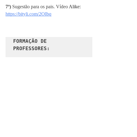
7º) 
Sugestão para os pais. Vídeo
 Alike: 
https://bityli.com/2OIbq
FORMAÇÃO DE 
PROFESSORES:
Assista a palestra 
“
Habilidades 
Socioemocionais: 
preparando os alunos 
para o mundo” 
realizada 
pela Profa. Dra. 
Valéria Batista, na 
Feira Educar Bett/2019, 
pelo Grupo UNIP-
Objetivo: 
https://bit.ly/2WPUJOR