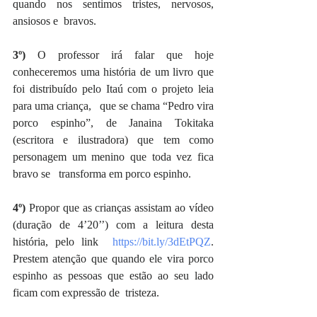
quando nos sentimos tristes, nervosos, 
ansiosos e  bravos.
3º)
 O professor irá falar que hoje 
conheceremos uma história de um livro que 
foi distribuído pelo Itaú com o projeto leia 
para uma criança,   que se chama “Pedro vira 
porco espinho”, de Janaina Tokitaka 
(escritora e ilustradora) que tem como 
personagem um menino que toda vez fica 
bravo se   transforma em porco espinho. 
4º)
 Propor que as crianças assistam ao vídeo 
(duração de 4’20’’) com a leitura desta 
história, pelo link 
https://bit.ly/3dEtPQZ
. 
Prestem atenção que quando ele vira porco 
espinho as pessoas que estão ao seu lado 
ficam com expressão de  tristeza. 