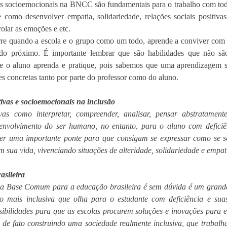
como desenvolver empatia, solidariedade, relações sociais positivas
olar as emoções e etc. 
rre quando a escola e o grupo como um todo, aprende a conviver com a
s do próximo. É importante lembrar que são habilidades que não são 
e o aluno aprenda e pratique, pois sabemos que uma aprendizagem sig
ões concretas tanto por parte do professor como do aluno. 
tivas e socioemocionais na inclusão
as como interpretar, compreender, analisar, pensar abstratamente
nvolvimento do ser humano, no entanto, para o aluno com deficiên
er uma importante ponte para que consigam se expressar como se s
 sua vida, vivenciando situações de alteridade, solidariedade e empati
asileira
a Base Comum para a educação brasileira é sem dúvida é um grande
o mais inclusiva que olha para o estudante com deficiência e suas
bilidades para que as escolas procurem soluções e inovações para en
de fato construindo uma sociedade realmente inclusiva, que trabalha