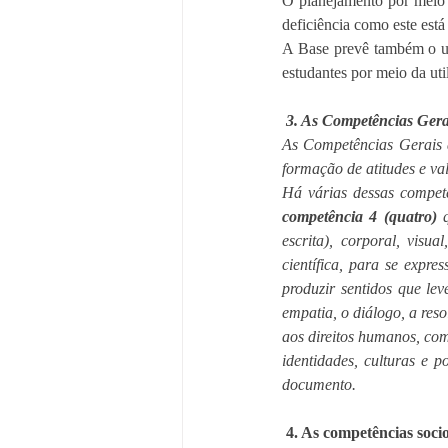
O planejamento por meio 
deficiência como este est
A Base prevê também o us
estudantes por meio da uti
3. As Competências Gerai
As Competências Gerais a
formação de atitudes e va
competência 4 (quatro)
 
escrita), corporal, visu
científica, para se expres
produzir sentidos que le
empatia, o diálogo, a reso
aos direitos humanos, com 
identidades, culturas e p
documento. 
4. As competências soci