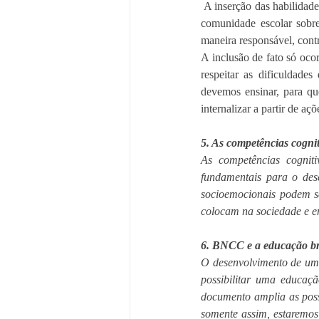
 A inserção das habilidades socioemocionais na BNCC são fundamentais para o trabalho com todos os estudantes e a 
comunidade escolar sobre 
maneira responsável, contr
A inclusão de fato só oco
respeitar as dificuldade
devemos ensinar, para qu
internalizar a partir de aç
5. As competências cogni
As competências cognitiv
fundamentais para o dese
socioemocionais podem s
colocam na sociedade e em
6. BNCC e a educação br
O desenvolvimento de um
possibilitar uma educaçã
documento amplia as possi
somente assim, estaremos 