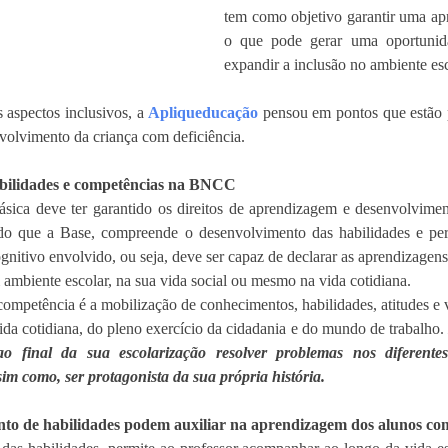
tem como objetivo garantir uma a
o que pode gerar uma oportunidad
expandir a inclusão no ambiente esc
s aspectos inclusivos, a 
Apliqueducação
 pensou em pontos que estão
volvimento da criança com deficiência. 
abilidades e competências na BNCC
ica deve ter garantido os direitos de aprendizagem e desenvolviment
do que a Base, compreende o desenvolvimento das habilidades e perm
gnitivo envolvido, ou seja, deve ser capaz de declarar as aprendizagens 
ambiente escolar, na sua vida social ou mesmo na vida cotidiana.
competência é a mobilização de conhecimentos, habilidades, atitudes e v
a cotidiana, do pleno exercício da cidadania e do mundo de trabalho. 
 final da sua escolarização resolver problemas nos diferentes 
ssim como, ser protagonista da sua própria história. 
to de habilidades podem auxiliar na aprendizagem dos alunos com