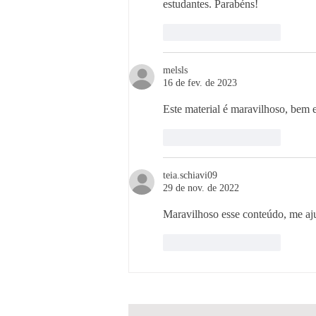
estudantes. Parabéns!
Curtir
Responder
melsls
16 de fev. de 2023
Este material é maravilhoso, bem 
Curtir
Responder
teia.schiavi09
29 de nov. de 2022
Maravilhoso esse conteúdo, me aju
Curtir
Responder