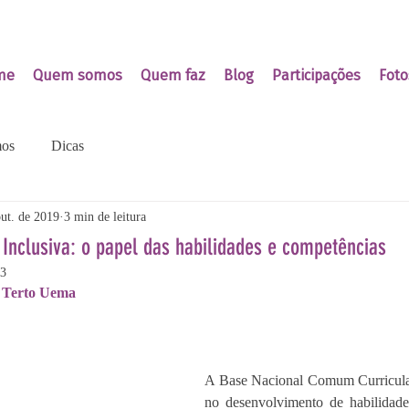
me
Quem somos
Quem faz
Blog
Participações
Foto
os
Dicas
out. de 2019
3 min de leitura
Inclusiva: o papel das habilidades e competências
23
e Terto Uema
A Base Nacional Comum Curricula
no desenvolvimento de habilidade