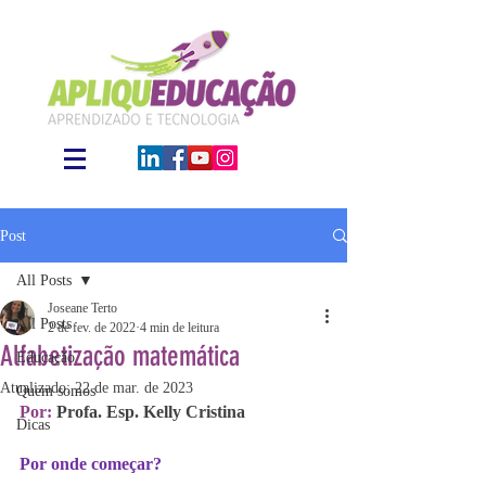
Post
All Posts
Joseane Terto
All Posts
2 de fev. de 2022
4 min de leitura
Alfabetização matemática
Educação
Atualizado:
22 de mar. de 2023
Quem somos
Por:
 Profa. Esp. Kelly Cristina
Dicas
Por onde começar?