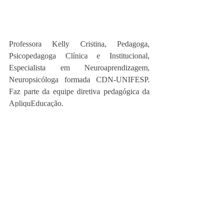
Professora Kelly Cristina, Pedagoga, 
Psicopedagoga Clínica e Institucional,  
Especialista em Neuroaprendizagem, 
Neuropsicóloga formada CDN-UNIFESP. 
Faz parte da equipe diretiva pedagógica da 
ApliquEducação.
Acredita que a Educação e a Neurociência 
devem caminhar juntas, o bem-estar favorece 
a aprendizagem e por meio dos jogos 
pedagógicos essa união acontece de forma 
prazerosa e  eficaz!