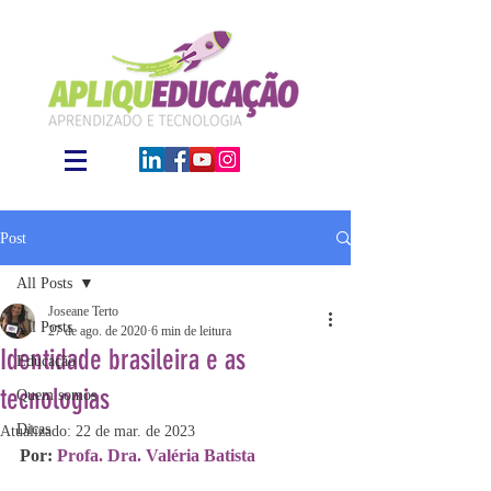
Post
All Posts
Joseane Terto
All Posts
27 de ago. de 2020
6 min de leitura
Identidade brasileira e as
Educação
tecnologias
Quem somos
Dicas
Atualizado:
22 de mar. de 2023
Por: 
Profa. Dra. Valéria Batista