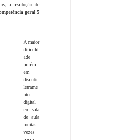
os, a resolução de 
ompetência geral 5
A maior 
dificuld
ade 
porém 
em 
discutir 
letrame
nto 
digital 
em sala 
de aula 
muitas 
vezes 
passa 