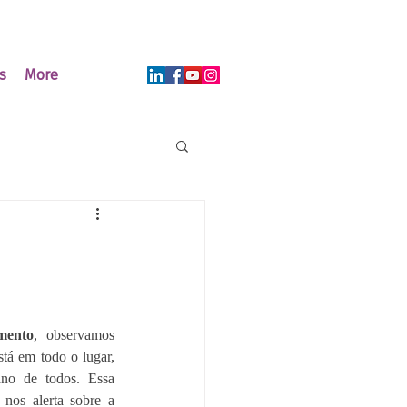
s
More
mento
, observamos 
stá em todo o lugar, 
ano de todos. Essa 
constatação do uso da linguagem nos alerta sobre a 