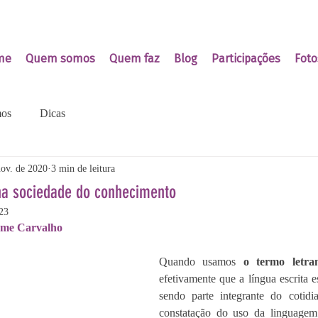
me
Quem somos
Quem faz
Blog
Participações
Foto
os
Dicas
nov. de 2020
3 min de leitura
 na sociedade do conhecimento
23
rme Carvalho 
Quando usamos 
o termo letra
efetivamente que a língua escrita e
sendo parte integrante do cotidi