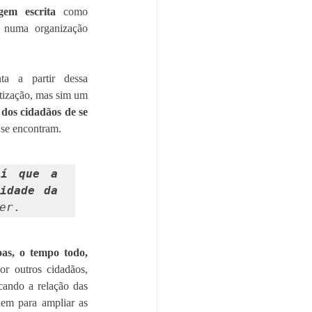
gem escrita
 como 
 numa organização 
ta a partir dessa 
tização, mas sim um 
dos cidadãos de se 
 se encontram.
í que a 
idade da 
er
.
s, o tempo todo, 
r outros cidadãos, 
cando a relação das 
em para ampliar as 