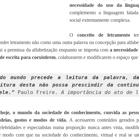
necessidade do uso da lingua
complemento a linguagem falada
social extremamente complexa.
O 
conceito de letramento
 ten
ender letramento não como uma outra palavra ou concepção para alfabe
lui a premissa da alfabetização enquanto se importa com 
a necessidade 
e escrita para coexistirem
, colaborarem e modificarem o espaço que
do mundo precede a leitura da palavra, da
itura desta não possa prescindir da continu
ele.”
 Paulo Freire. 
A importância do ato de l
oje, o mundo da sociedade do conhecimento, convida as pessoa
deias, gostos e modos de vida. 
A acessarem conteúdos gerados po
 celebridades e especialistas numa proporção nunca antes vista, modifi
e modo com que na sociedade do conhecimento, virtual e real se un