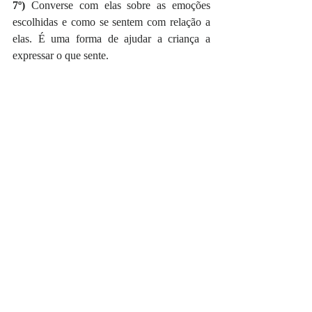
7º) 
Converse com elas sobre as emoções 
escolhidas e como se sentem com relação a 
elas. É uma forma de ajudar a criança a 
expressar o que sente. 
8º) 
Diga a elas que a partir das cores 
escolhidas farão pinturas para produzir
 uma 
galeria de emoções.  Explique o que é uma 
galeria de arte, um lugar para expor 
diferentes formas de expressão artística. 
2ª AULA
1º)
 Nessa aula, o professor irá resgatar quem 
foi Pablo Picasso e suas fases azul e rosa 
como expressão da emoção artística em um 
determinado período da vida dele. 