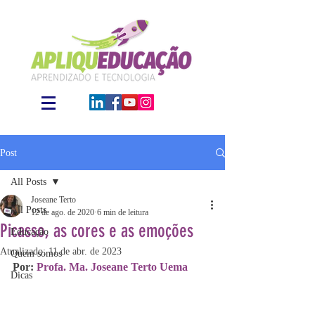
Post
All Posts
Joseane Terto
All Posts
12 de ago. de 2020
6 min de leitura
Picasso, as cores e as emoções
Educação
Atualizado:
11 de abr. de 2023
Quem somos
Por: 
Profa. Ma. Joseane Terto Uema
Dicas