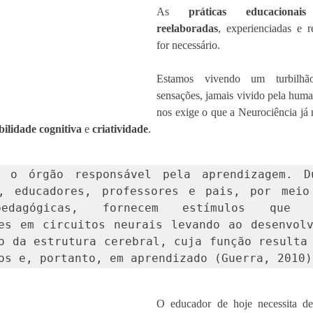
As 
práticas educacionai
reelaboradas
, experienciadas e r
for necessário. 
Estamos vivendo um turbilh
sensações, jamais vivido pela hum
nos exige o que a Neurociência já n
ibilidade cognitiva 
e 
criatividade
. 
 o órgão responsável pela aprendizagem. Du
m, educadores, professores e pais, por meio 
edagógicas, fornecem estímulos que pr
es em circuitos neurais levando ao desenvolv
o da estrutura cerebral, cuja função resulta 
O educador de hoje necessita de