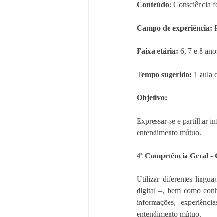
Conteúdo:
 Consciência f
Campo de experiência: 
Faixa etária: 
6, 7 e 8 ano
Tempo sugerido: 
1 aula 
Objetivo:
Expressar-se e partilhar i
entendimento mútuo.
4ª Competência Geral -
Utilizar diferentes lingua
digital –, bem como conhe
informações, experiênci
entendimento mútuo.