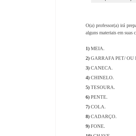
O(a) professor(a) irá pre
alguns materiais em suas c
1)
MEIA.
2) 
GARRAFA PET/ OU
3)
CANECA.
4)
CHINELO.
5)
TESOURA.
6)
PENTE.
7) 
COLA.
8)
CADARÇO.
9)
FONE.
10)
CHAVE.