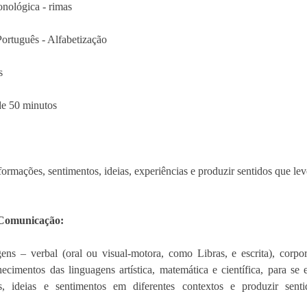
onológica - rimas 
Português - Alfabetização
s
de 5
0 minutos
nformações, sentimentos, ideias, experiências e produzir sentidos que le
 Comunicação: 
gens – verbal (oral ou visual-motora, como Libras, e escrita), corpora
cimentos das linguagens artística, matemática e científica, para se ex
as, ideias e sentimentos em diferentes contextos e produzir sent