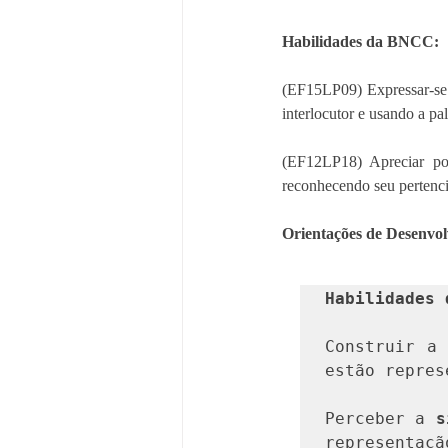
Habilidades da BNCC: 
(EF15LP09) Expressar-se 
interlocutor e usando a pa
(EF12LP18) Apreciar poem
reconhecendo seu pertenc
Orientações de Desenvo
Habilidades 
Construir a
estão repres
Perceber a 
s
representaçã