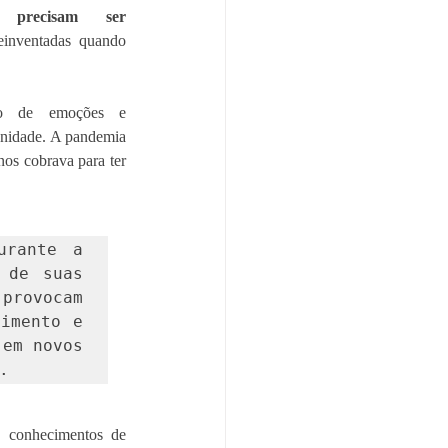
s precisam ser 
einventadas quando 
ão de emoções e 
anidade. A pandemia 
os cobrava para ter 
rante a 
de suas 
ovocam 
imento e 
em novos 
 conhecimentos de 