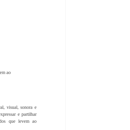
vem ao 
l, visual, sonora e 
pressar e partilhar 
idos que levem ao 