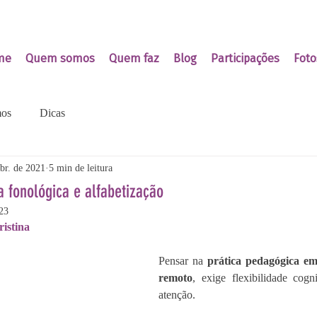
me
Quem somos
Quem faz
Blog
Participações
Foto
os
Dicas
br. de 2021
5 min de leitura
 fonológica e alfabetização
23
ristina
Pensar na 
prática pedagógica em
remoto
, exige flexibilidade cogni
atenção.