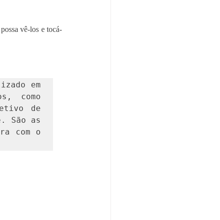
possa vê-los e tocá-
izado em 
s, como 
tivo de 
. São as 
ra com o 