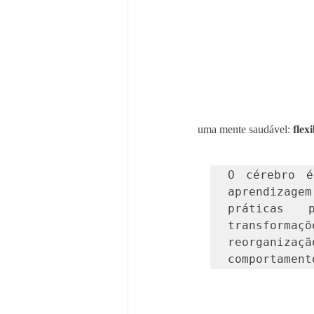
uma mente saudável: 
flex
O cérebro é
aprendizage
práticas p
transformaçõ
reorganizaçã